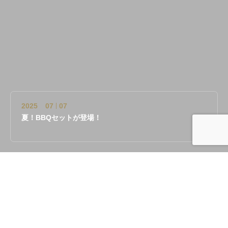
2023
11
29
年末年始のお知らせ
2026
07
06
ご予約のお客様へ
2025
07
07
夏！BBQセットが登場！
2024
02
26
ディナーのコースが新しくなりました
TEL
ネット予約
2023
12
21
肉焼食堂もりしんからお知らせ
2023
11
29
年末年始のお知らせ
単品焼肉の極み