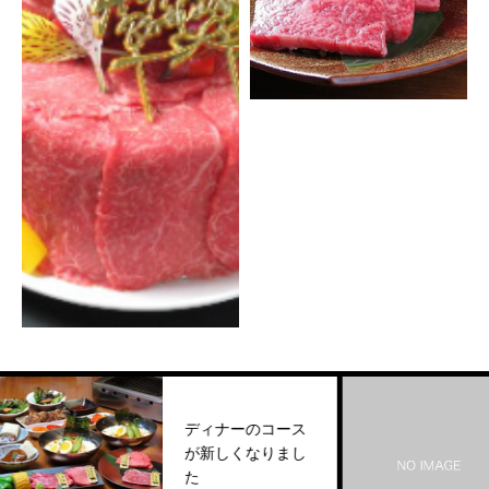
ディナーのコース
が新しくなりまし
ご予
た
2026