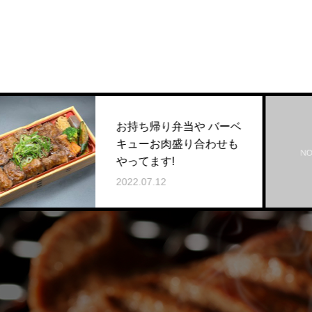
当や バーベ
り合わせも
夏！BBQセットが
2025.07.07