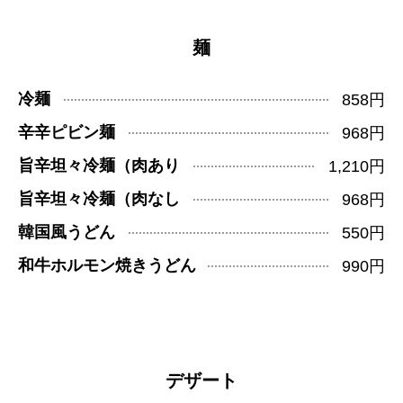
麺
冷麺
858円
辛辛ピビン麺
968円
旨辛坦々冷麺（肉あり
1,210円
旨辛坦々冷麺（肉なし
968円
韓国風うどん
550円
和牛ホルモン焼きうどん
990円
デザート