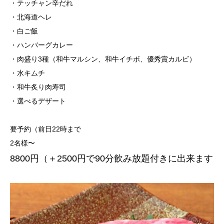
・テッチャン辛だれ
・北海道ヘレ
・白ご飯
・ハンバーグカレー
・肉盛り3種（和牛マルシン、和牛イチボ、優秀賞カルビ）
・水キムチ
・和牛炙り肉寿司
・選べるデザート
要予約（前日22時まで
2名様〜
8800円（＋2500円で90分飲み放題付きに出来ます