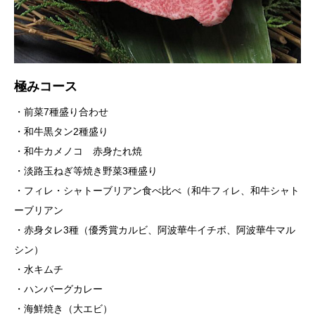
極みコース
・前菜7種盛り合わせ
・和牛黒タン2種盛り
・和牛カメノコ 赤身たれ焼
・淡路玉ねぎ等焼き野菜3種盛り
・フィレ・シャトーブリアン食べ比べ（和牛フィレ、和牛シャト
ーブリアン
・赤身タレ3種（優秀賞カルビ、阿波華牛イチボ、阿波華牛マル
シン）
・水キムチ
・ハンバーグカレー
・海鮮焼き（大エビ）