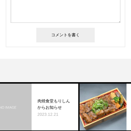
お
肉焼食堂もりしん
バ
からお知らせ
盛
て
2023.12.21
20