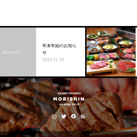
ディナー
年末年始のお知ら
が新しく
せ
た
2023.11.29
2024.02.2