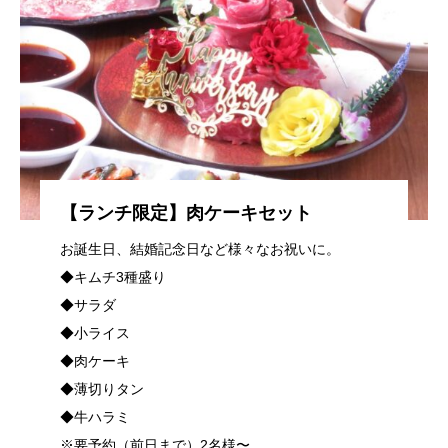
【ランチ限定】肉ケーキセット
お誕生日、結婚記念日など様々なお祝いに。
◆キムチ3種盛り
◆サラダ
◆小ライス
◆肉ケーキ
◆薄切りタン
◆牛ハラミ
※要予約（前日まで）2名様〜